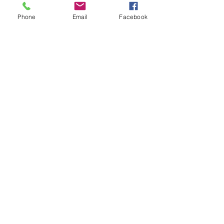
Phone
Email
Facebook
Welcome to
Salt & Pepper
Regie /
Dramaturgie
Theaterpädagogik (BuT)
Kurse und Workshops
Theater- & Actingtraining
Schauspiel